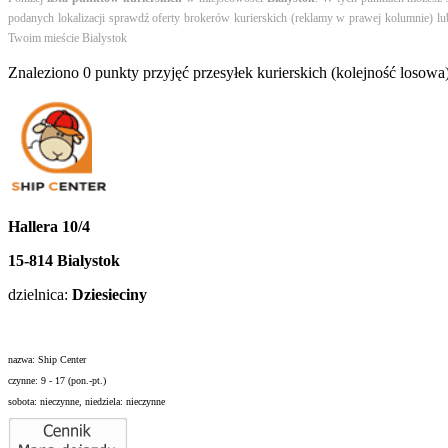
podanych lokalizacji sprawdź oferty brokerów kurierskich (reklamy w prawej kolumnie) lub 
Twoim mieście Bialystok
Znaleziono 0 punkty przyjęć przesyłek kurierskich (kolejność losowa
Hallera 10/4
15-814 Bialystok
dzielnica:
Dziesieciny
nazwa: Ship Center
czynne: 9 - 17 (pon.-pt.)
sobota: nieczynne, niedziela: nieczynne