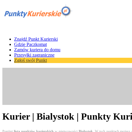
Znajdź Punkt Kurierski
Gdzie Paczkomat
Zamów kuriera do domu
Przesyłki zagraniczne
Zgłoś swój Punkt
Kurier | Bialystok | Punkty Kur
Poniżej
lista punktów kurierskich
w miejscowości
Bialystok
. W tych punktach możesz 