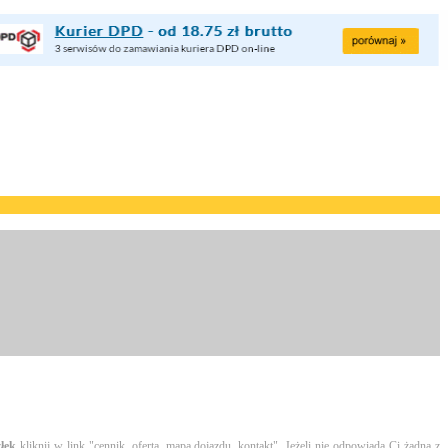
łek
kliknij w link "cennik, oferta, mapa dojazdu, kontakt". Jeżeli nie odpowiada Ci żadna z