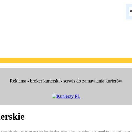
Reklama - broker kurierski - serwis do zamawiania kurierów
ierskie
samodzielnie
nadać przesyłkę kurierską
. Aby zobaczyć pełny opis
punktu przyjęć przesy