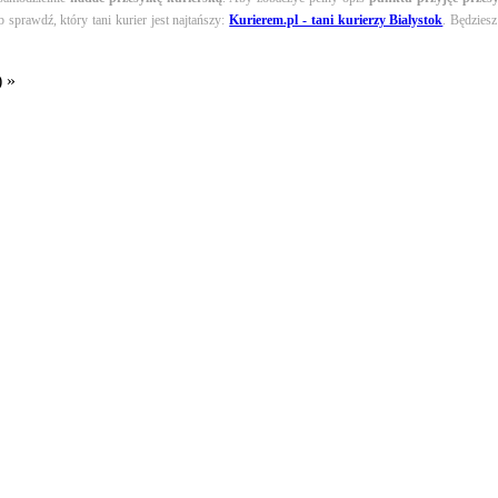
sprawdź, który tani kurier jest najtańszy:
Kurierem.pl - tani kurierzy Bialystok
. Będzies
) »