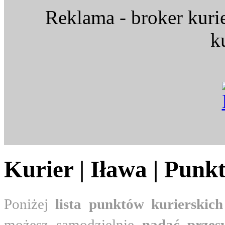
Reklama - broker kuri
k
Kurier | Iława | Punk
Poniżej
lista punktów kurierskich
możesz samodzielnie
nadać przes