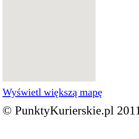
Wyświetl większą mapę
© PunktyKurierskie.pl 2011