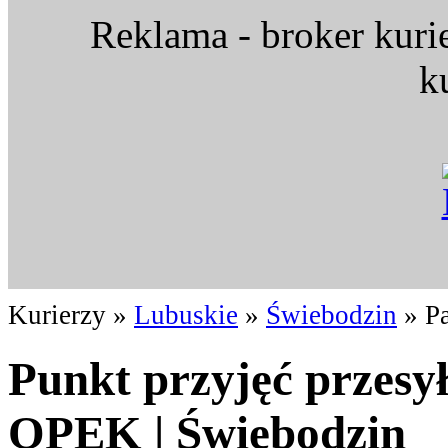
Reklama - broker kuri
k
Kurierzy »
Lubuskie
»
Świebodzin
» Pa
Punkt przyjęć przesy
OPEK | Świebodzin