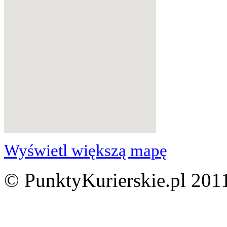
Wyświetl większą mapę
© PunktyKurierskie.pl 2011