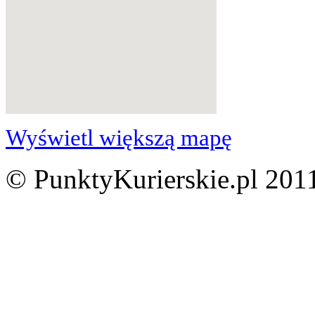
Wyświetl większą mapę
© PunktyKurierskie.pl 2011