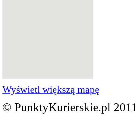
Wyświetl większą mapę
© PunktyKurierskie.pl 2011