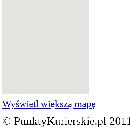
Wyświetl większą mapę
© PunktyKurierskie.pl 2011