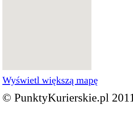
Wyświetl większą mapę
© PunktyKurierskie.pl 2011