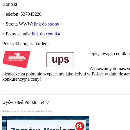
Kontakt
» telefon: 537045226
» Strona WWW:
link do strony
» Pełny cennik:
link do cennika
Przesyłki doręcza kurier:
Opis, uwagi, cennik pa
Zapraszamy do nasz
pieniądze za pobranie wypłacamy jako jedyni w Polsce w dniu dost
konkurencyjne ceny!
wyświetleń Punktu: 5447
Reklama serwisu do zamawiania kurierów: