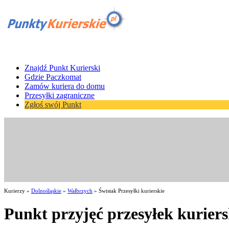
Znajdź Punkt Kurierski
Gdzie Paczkomat
Zamów kuriera do domu
Przesyłki zagraniczne
Zgłoś swój Punkt
Kurierzy »
Dolnośląskie
»
Wałbrzych
» Świstak Przesyłki kurierskie
Punkt przyjęć przesyłek kurier