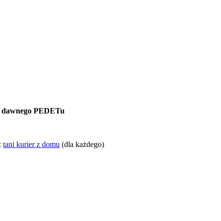
f i dawnego PEDETu
:
tani kurier z domu
(dla każdego)