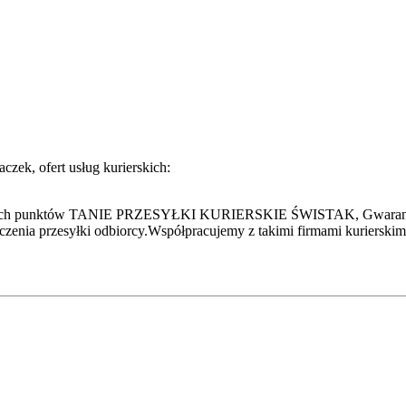
czek, ofert usług kurierskich:
ych punktów TANIE PRZESYŁKI KURIERSKIE ŚWISTAK, Gwarancja n
arczenia przesyłki odbiorcy.Współpracujemy z takimi firmami kurie